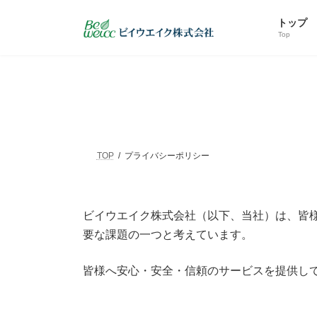
コ
ナ
ン
ビ
トップ
テ
ゲ
Top
ン
ー
ツ
シ
へ
ョ
ス
ン
キ
に
ッ
移
プ
動
TOP
プライバシーポリシー
ビイウエイク株式会社（以下、当社）は、皆
要な課題の一つと考えています。
皆様へ安心・安全・信頼のサービスを提供し