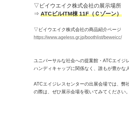
▽ビイウエイク株式会社の展示場所
⇒
ATCビルITM棟 11F（Ｃゾーン）
▽ビイウエイク株式会社の商品紹介ページ
https://www.ageless.gr.jp/boothlist/beweicc/
ユニバーサルな社会への提案館・ATCエイジ
ハンディキャップに関係なく、誰もが豊かな
ATCエイジレスセンターの出展会場では、
の際は、ぜひ展示会場を覗いてみてください