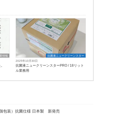
業情報
抗菌液ニュークリーンスター
2025年10月30日
た。
抗菌液ニュークリーンスターPRO / 18リット
ル業務用
個包装）抗菌仕様 日本製 新発売