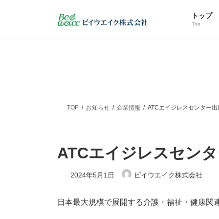
コ
ナ
ン
ビ
トップ
テ
ゲ
Top
ン
ー
ツ
シ
へ
ョ
ス
ン
キ
に
ッ
移
プ
動
TOP
お知らせ
企業情報
ATCエイジレスセンター出
ATCエイジレスセン
2024年5月1日
ビイウエイク株式会社
日本最大規模で展開する介護・福祉・健康関連