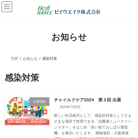
コ
ナ
ン
ビ
テ
ゲ
ン
ー
ツ
シ
へ
ョ
お知らせ
ス
ン
キ
に
ッ
移
プ
動
TOP
お知らせ
感染対策
感染対策
チャイルドケア2024 第３回 出展
企業情報
2024年7月5日
新しい生活様式として、感染症対策としてさま
ざまな場所で使用できる「抗菌液ニュークリー
ンスター」をはじめ「使い捨ておしぼり製造
機」を展示いたします。 開催場所：大阪南港